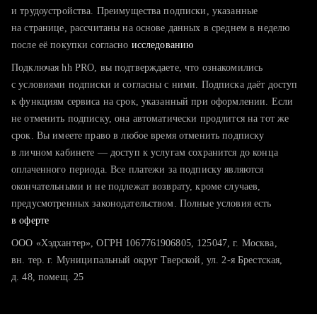
тратите много времени на поиск и вручную поднимаете
и трудоустройства. Преимущества подписки, указанные
резюме
на странице, рассчитаны на основе данных в среднем в неделю
после её покупки согласно
хотите сравнить себя с конкурентами и оценить шансы
исследованию
Подключая hh PRO, вы подтверждаете, что ознакомились
с условиями подписки и согласны с ними. Подписка даёт доступ
к функциям сервиса на срок, указанный при оформлении. Если
не отменить подписку, она автоматически продлится на тот же
срок. Вы имеете право в любое время отменить подписку
в личном кабинете — доступ к услугам сохранится до конца
оплаченного периода. Все платежи за подписку являются
окончательными и не подлежат возврату, кроме случаев,
предусмотренных законодательством. Полные условия есть
в оферте
ООО «Хэдхантер», ОГРН 1067761906805, 125047, г. Москва,
вн. тер. г. Муниципальный округ Тверской, ул. 2-я Брестская,
д. 48, помещ. 25