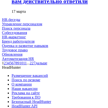
вам действительно ответили
17 марта
HR-беседы
Управление персоналом
Поиск персонала
Собеседования
HR-маркетинг
Бренд работодателя
Оценка и развитие навыков
Трудовое право
Обновления
Автоматизация HR
1
2
3
4
5
6
7
8
9
10
11
...
227
дальше
HeadHunter
Размещение вакансий
Поиск по резюме
О компании
Наши вакансии
Реклама на сайте
Требования к ПО
Безопасный HeadHunter
HeadHunter API