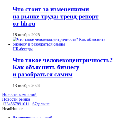
Что стоит за изменениями
на рынке труда: тренд-репорт
от hh.ru
18 ноября 2025
HR-беседы
Что такое человеко­центричность?
Как объяснить бизнесу
и разобраться самим
13 ноября 2024
Новости компаний
Новости рынка
1
2
3
4
5
6
7
8
9
10
11
...
67
дальше
HeadHunter
Размещение вакансий