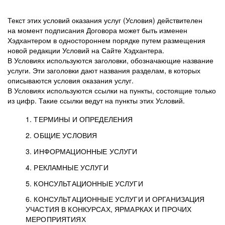
Текст этих условий оказания услуг (Условия) действителен
на момент подписания Договора может быть изменен
Хэдхантером в одностороннем порядке путем размещения
новой редакции Условий на Сайте Хэдхантера.
В Условиях используются заголовки, обозначающие название
услуги. Эти заголовки дают названия разделам, в которых
описываются условия оказания услуг.
В Условиях используются ссылки на пункты, состоящие только
из цифр. Такие ссылки ведут на пункты этих Условий.
1. ТЕРМИНЫ И ОПРЕДЕЛЕНИЯ
2. ОБЩИЕ УСЛОВИЯ
3. ИНФОРМАЦИОННЫЕ УСЛУГИ
1.1. Хэдхантер, или
Хэдхантер, ООО
4. РЕКЛАМНЫЕ УСЛУГИ
HeadHunter, или
«Хэдхантер», ИНН
2.1. Типы и статусы регистрации
5. КОНСУЛЬТАЦИОННЫЕ УСЛУГИ
Исполнитель
7718620740, адрес:
Типы регистрации
3.1. Предоставление доступа к базе данных
2.2. Активация услуг
6. КОНСУЛЬТАЦИОННЫЕ УСЛУГИ И ОРГАНИЗАЦИЯ
125047, г. Москва,
резюме с предложениями Соискателей
Описание и активация
УЧАСТИЯ В КОНКУРСАХ, ЯРМАРКАХ И ПРОЧИХ
2.1.1. Заказчику может быть присвоен один
4.0. Общие условия оказания рекламных услуг
внутригородская
о трудоустройстве с возможностью просмотра
МЕРОПРИЯТИЯХ
из Типов регистраций.
территория
4.0.1. Хэдхантер оказывает Заказчику услугу