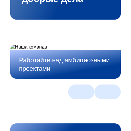
Работайте над амбициозными
Создавайте смелые
проектами
ИТ‑решения