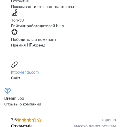
Открытый
Показывает и отвечает на отзывы
Луцк
Севастополь
Симферополь
Сумы
Топ-50
Тернополь
Ужгород
Рейтинг работодателей hh.ru
Харьков
Херсон
Хмельницкий
Черкассы
Победитель и номинант
Черновцы
Чернигов
Премия HR-бренд
Ленинградская
Ханты-Мансийск
область
Тольятти
Дудинка
(Красноярский край)
http://lenta.com
Тура (Красноярский
Агинское
Сайт
край)
(Забайкальский АО)
Усть-Ордынский
Палана
Анадырь
Сочи
Dream Job
Норильск
Дзержинск
Отзывы о компании
(Нижегородская
область)
Арзамас
Саров
3,6
хорошо
Обнинск
Салехард
Открытый
высоко ценит отзывы