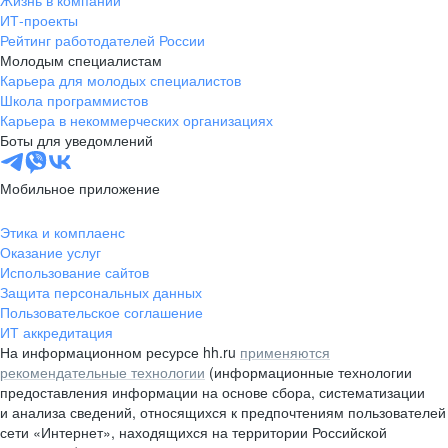
Жизнь в компании
область
ИТ-проекты
Рейтинг работодателей России
Валдай
Малая Вишера
Молодым специалистам
Окуловка
Пестово
Карьера для молодых специалистов
Сольцы
Старая Русса
Школа программистов
Карьера в некоммерческих организациях
Холм
Чудово
Боты для уведомлений
Мурманская область
Апатиты
Гаджиево
Заозерск
Мобильное приложение
Заполярный
Кандалакша
Кировск (Мурманская
Ковдор
Этика и комплаенс
область)
Оказание услуг
Кола
Мончегорск
Использование сайтов
Защита персональных данных
Оленегорск
Островной
Пользовательское соглашение
Полярные Зори
Полярный
ИТ аккредитация
Североморск
Снежногорск
На информационном ресурсе hh.ru
применяются
Республика Карелия
Беломорск
рекомендательные технологии
(информационные технологии
предоставления информации на основе сбора, систематизации
Кемь
Кондопога
и анализа сведений, относящихся к предпочтениям пользователей
Костомукша
Лахденпохья
сети «Интернет», находящихся на территории Российской
Медвежьегорск
Олонец