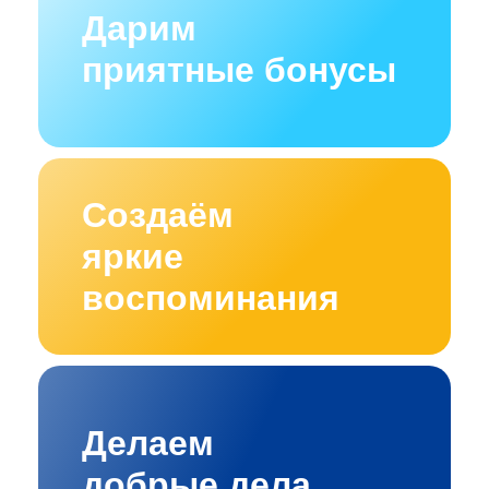
Дарим
приятные бонусы
Создаём
яркие
воспоминания
Делаем
добрые дела