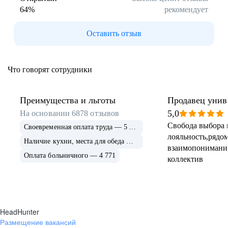
64
%
рекомендует
Буркина Фасо
Минск
Гомель
Могилев
Оставить отзыв
Витебск
Гродно
Брест
Архангельская
область
Что говорят сотрудники
Каргополь
Коряжма
Котлас
Мезень
Мирный
Новодвинск
Преимущества и льготы
Продавец унив
(Архангельская
5,0
На основании
6878
отзывов
область)
Свобода выбора 
Своевременная оплата труда — 5 675
Няндома
Онега
лояльность,рядом
Северодвинск
Сольвычегодск
Наличие кухни, места для обеда — 4 999
взаимопонимани
Шенкурск
Калининградская
Оплата больничного — 4 771
коллектив
область
Багратионовск
Балтийск
Гвардейск
Гурьевск
(Калининградская
область)
HeadHunter
Гусев
Зеленоградск
Размещение вакансий