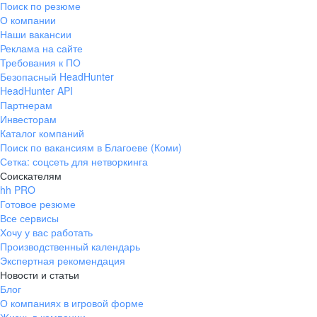
Поиск по резюме
Краснознаменск
Ладушкин
(Калининградская
О компании
область)
Наши вакансии
Мамоново
Неман
Реклама на сайте
Требования к ПО
Нестеров
Озерск
Безопасный HeadHunter
(Калининградская
область)
HeadHunter API
Партнерам
Пионерский
Полесск
Инвесторам
Правдинск
Светлогорск
Каталог компаний
(Калининградская
Поиск по вакансиям в Благоеве (Коми)
область)
Сетка: соцсеть для нетворкинга
Светлый
Славск
Соискателям
Советск
Черняховск
hh PRO
(Калининградская
Готовое резюме
область)
Все сервисы
Республика Коми
Воркута
Хочу у вас работать
Вуктыл
Емва
Производственный календарь
Экспертная рекомендация
Инта
Микунь
Новости и статьи
Печора
Сосногорск
Блог
Усинск
Ухта
О компаниях в игровой форме
Новгородская
Боровичи