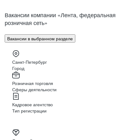
Нижний Новгород
Великий Новгород
Омск
Орел
Вакансии компании «Лента, федеральная
Оренбург
Пенза
розничная сеть»
Пермь
Петрозаводск
Псков
Ростов-на-Дону
Вакансии в выбранном разделе
Рязань
Самара
Саратов
Якутск
Южно-Сахалинск
Владикавказ
Санкт-Петербург
Смоленск
Ставрополь
Город
Тамбов
Казань
Розничная торговля
Тверь
Томск
Сферы деятельности
Кызыл
Тула
Тюмень
Ижевск
Кадровое агентство
Ульяновск
Уфа
Тип регистрации
Хабаровск
Абакан
Челябинск
Грозный
Чита
Чебоксары
Ярославль
Луганск