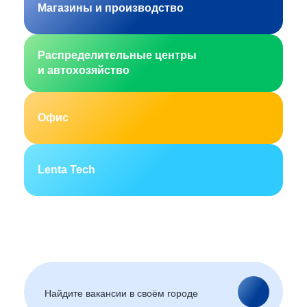
Магазины и производство
Распределительные центры
и автохозяйство
Офис
Lenta Tech
Москва
Санкт-Петербург
Екатеринбург
Новосибирск
Горно-Алтайск
Барнаул
Благовещенск
Архангельск
(Амурская область)
Астрахань
Белгород