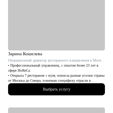
Зарина
Кошелева
Операционный директор ресторанного направления в Mirotel / ex-Росинтерс Ресторантс
• Профессиональный управленец, с опытом более 23 лет в
сфере HoReCa.
• Открыла 7 ресторанов с нуля, освоила разные уголки страны
от Москвы до Севера, понимаю специфику отрасли в
регионах.
Выбрать услугу
• Внедряла новые проекты в действующих ресторанах и
увеличивала оборот в 4 раза, налаживала собственное
производство.
• Вырастила и отправила во взрослую жизнь более 30
управленцев, которые успешно развились в ресторанной