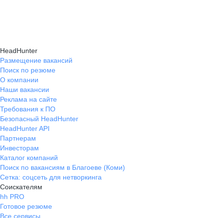
подходящие направления роста и повысить
текущем месте работы и о том, кому он будет
Создать план карьерного роста помогут
эффективность карьерного движения.
полезен, с какими запросами работает.
карьерные эксперты на hh.ru: они определят
Вы точно найдёте того, кто вам нужен!
ваши сильные стороны, поставят цели
HeadHunter
и предложат конкретные шаги для успешного
Размещение вакансий
Поиск по резюме
карьерного продвижения.
О компании
Наши вакансии
Реклама на сайте
Требования к ПО
Безопасный HeadHunter
HeadHunter API
Партнерам
Инвесторам
Каталог компаний
Поиск по вакансиям в Благоеве (Коми)
Сетка: соцсеть для нетворкинга
Соискателям
hh PRO
Готовое резюме
Все сервисы