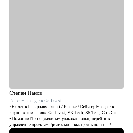
• Связь технологий и бизнес-ценности
• Лидерство и коммуникации
• Обратная связь и мотивация
• Внедрение архитектурной функции
• ИТ-ландшафт и дорожная карта
• ИТ-трансформация
Кому могу помочь:
• Техлидам/тимлидам: развитие в ИТ-архитектуре,
подготовка к собеседованиям.
• Архитекторам: карьерный рост до корпоративного уровня.
• Разработчикам: архитектурные решения.
• ИТ-руководителям: понимание роли архитектуры.
Степан
Панов
Delivery manager в Go Invest
• 6+ лет в IT в ролях Project / Release / Delivery Manager в
крупных компаниях: Go Invest, VK Tech, X5 Tech, Ctrl2Go.
• Помогаю IT-специалистам упаковать опыт, перейти в
управление проектами/релизами и выстроить понятный
карьерный трек.