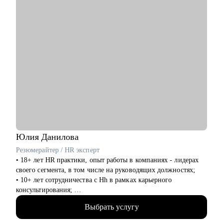
• Тимлидам, техлидам и техническим директорам.
Специализируюсь на консультациях, коучинге и менторинге в
сферах разработки ПО (backend, frontend, mobile, desktop,
embedded), DevOps, QA, работы с данными (Data Science, Data
Analysis, Data Engineering), системного и бизнес-анализа,
управления проектами и продуктами.
Юлия
Данилова
Резюмерайтер / HR эксперт
• 18+ лет HR практики, опыт работы в компаниях - лидерах
своего сегмента, в том числе на руководящих должностях;
• 10+ лет сотрудничества с Hh в рамках карьерного
консультирования;
• 3000+ составленных резюме для специалистов различного
Выбрать услугу
уровня и специализации;
• 500+ продуктивных карьерных консультаций, подготовки к