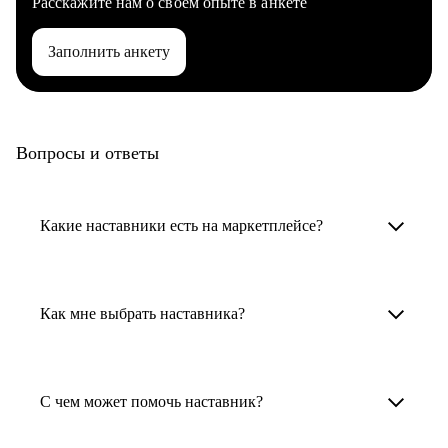
Расскажите нам о своем опыте в анкете
Заполнить анкету
Вопросы и ответы
Какие наставники есть на маркетплейсе?
Карьерные наставники — это HR-
специалисты, карьерные консультанты,
Как мне выбрать наставника?
психологи, резюмерайтеры и менторы.
Умный поиск поможет в три клика выбрать
Менторы работают в ИТ, дизайне, других
наставника для достижения вашей цели.
С чем может помочь наставник?
узкоспециализированных сферах. Они
помогут прокачать навыки, построить