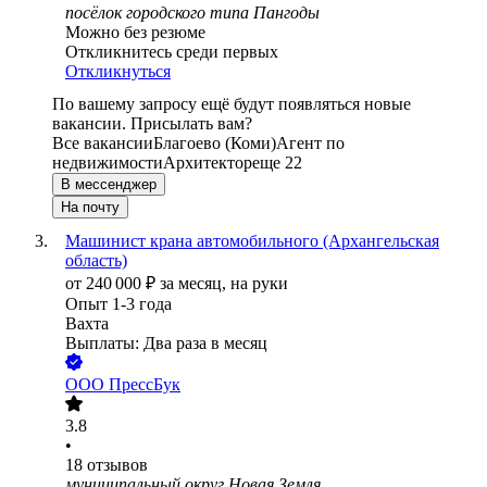
посёлок городского типа Пангоды
Можно без резюме
Откликнитесь среди первых
Откликнуться
По вашему запросу ещё будут появляться новые
вакансии. Присылать вам?
Все вакансии
Благоево (Коми)
Агент по
недвижимости
Архитектор
еще 22
В мессенджер
На почту
Машинист крана автомобильного (Архангельская
область)
от
240 000
₽
за месяц,
на руки
Опыт 1-3 года
Вахта
Выплаты: Два раза в месяц
ООО
ПрессБук
3.8
•
18
отзывов
муниципальный округ Новая Земля